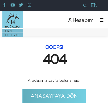
EN
Hesabım
OOOPS!
404
Aradağınız sayfa bulunamadı
ANASAYFAYA DÖN