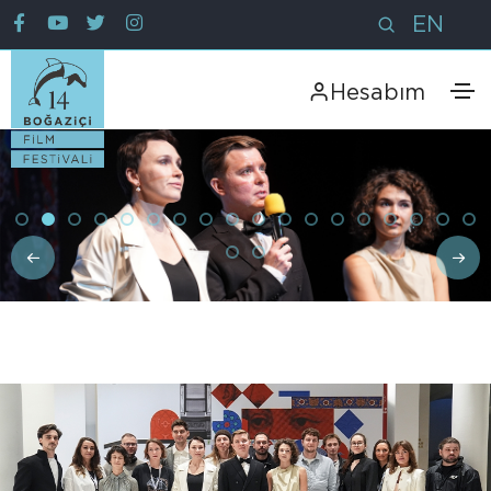
EN
Hesabım
Boğaziçi Film Festivali’nde Dünya Prömiyeri Heyecanı