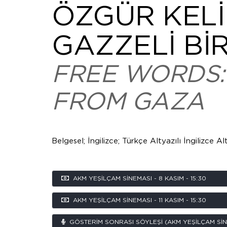
ÖZGÜR KELİ
GAZZELİ BİR
FREE WORDS:
FROM GAZA
Belgesel; İngilizce; Türkçe Altyazılı İngilizce Al
AKM YEŞILÇAM SINEMASI - 8 KASIM - 15:30
AKM YEŞILÇAM SINEMASI - 11 KASIM - 15:30
GÖSTERIM SONRASI SÖYLEŞI (AKM YEŞILÇAM SINEMA