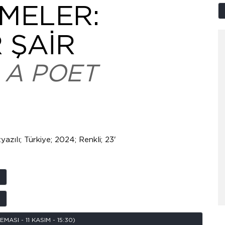
MELER:
 ŞAİR
 A POET
tyazılı; Türkiye; 2024; Renkli; 23'
SI - 11 KASIM - 15:30)