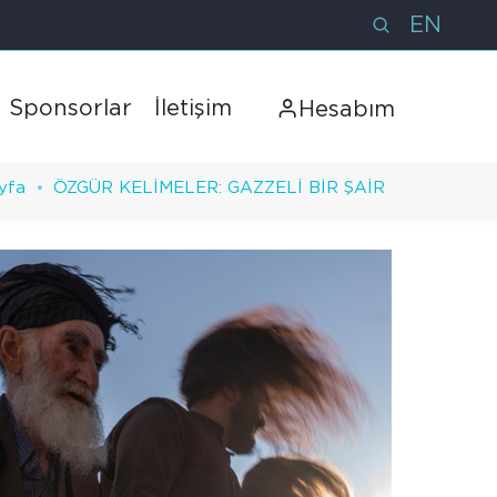
EN
Sponsorlar
İletişim
Hesabım
yfa
ÖZGÜR KELİMELER: GAZZELİ BİR ŞAİR