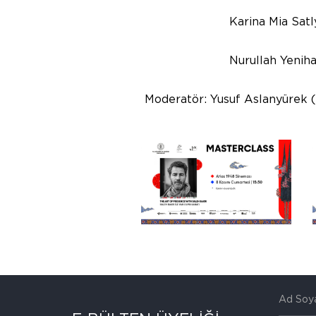
Karina Mia Satlykova - 
Nurullah Yenihan - Siya
Moderatör: Yusuf Aslanyürek 