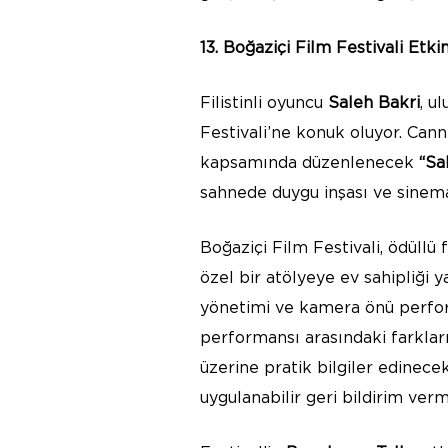
13. Boğaziçi Film Festivali Etk
Filistinli oyuncu
Saleh Bakri
, u
Festivali’ne konuk oluyor. Cann
kapsamında düzenlenecek
“Sa
sahnede duygu inşası ve sinema
Boğaziçi Film Festivali, ödüllü
özel bir atölyeye ev sahipliği 
yönetimi ve kamera önü perfor
performansı arasındaki farkları
üzerine pratik bilgiler edinece
uygulanabilir geri bildirim ve