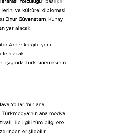
lararası Yolculuğu”
başlıklı
lerini ve kültürel diplomasi
usu
Onur Güvenatam
, Kunay
an
yer alacak.
atin Amerika gibi yeni
ele alacak.
ri ışığında Türk sinemasının
ava Yolları’nın ana
ğı, Türkmedya’nın ana medya
li” ile ilgili tüm bilgilere
rinden erişilebilir.