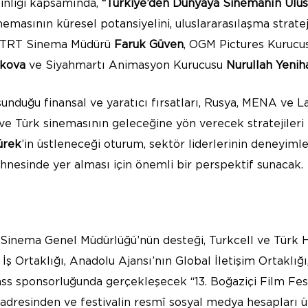
inliği kapsamında,
“Türkiye’den Dünyaya Sinemanın Ulus
masının küresel potansiyelini, uluslararasılaşma strateji
; TRT Sinema Müdürü
Faruk Güven
, OGM Pictures Kuruc
ykova
ve Siyahmartı Animasyon Kurucusu
Nurullah Yenih
sunduğu finansal ve yaratıcı fırsatları, Rusya, MENA ve L
ve Türk sinemasının geleceğine yön verecek stratejileri 
ürek
’in üstleneceği oturum, sektör liderlerinin deneyimle
hnesinde yer alması için önemli bir perspektif sunacak.
ı Sinema Genel Müdürlüğü’nün desteği, Turkcell ve Türk H
İş Ortaklığı, Anadolu Ajansı’nın Global İletişim Ortaklı
s sponsorluğunda gerçekleşecek “13. Boğaziçi Film Festiva
adresinden ve festivalin resmî sosyal medya hesapları üze