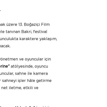
r
mak üzere 13. Boğaziçi Film
le tanınan Bakri, festival
unculukta karaktere yaklaşım,
nacak.
yönetmen ve oyuncular için
rine”
atölyesinde, oyuncu
uncular, sahne ile kamera
 sahneyi işler hâle getirme
net iletme, etkili ve