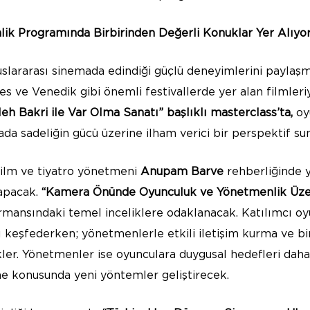
inlik Programında Birbirinden Değerli Konuklar Yer Alıyo
luslararası sinemada edindiği güçlü deneyimlerini paylaş
es ve Venedik gibi önemli festivallerde yer alan filmleriy
leh Bakri ile Var Olma Sanatı” başlıklı masterclass’ta
,
oy
da sadeliğin gücü üzerine ilham verici bir perspektif su
 film ve tiyatro yönetmeni
Anupam Barve
rehberliğinde 
yapacak.
“Kamera Önünde Oyunculuk ve Yönetmenlik Üze
mansındaki temel inceliklere odaklanacak. Katılımcı oy
 keşfederken; yönetmenlerle etkili iletişim kurma ve bir
kler. Yönetmenler ise oyunculara duygusal hedefleri daha 
rme konusunda yeni yöntemler geliştirecek.