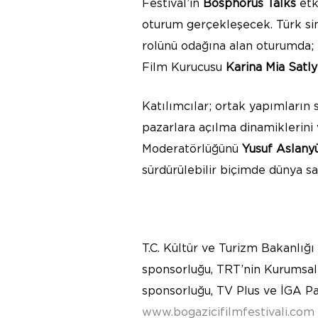
Festival’in
Bosphorus Talks
etk
oturum gerçekleşecek. Türk sine
rolünü odağına alan oturumda
Film Kurucusu
Karina Mia Satl
Katılımcılar; ortak yapımların 
pazarlara açılma dinamiklerini 
Moderatörlüğünü
Yusuf Aslany
sürdürülebilir biçimde dünya sa
T.C. Kültür ve Turizm Bakanlığ
sponsorluğu, TRT’nin Kurumsal 
sponsorluğu, TV Plus ve İGA Pas
www.bogazicifilmfestivali.com